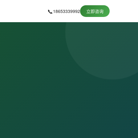
📞
18653339992
立即咨询