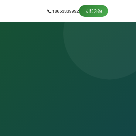
📞
18653339992
立即咨询